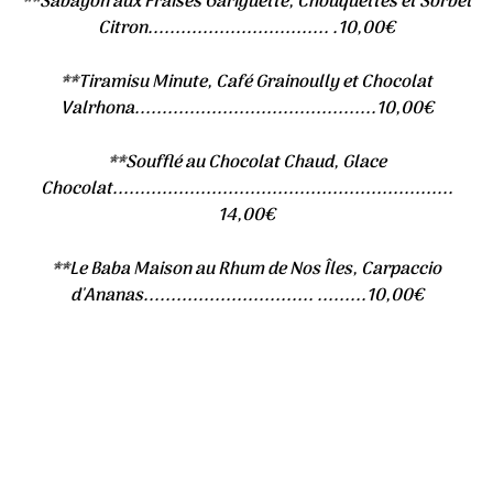
**Sabayon aux Fraises Gariguette, Chouquettes et Sorbet
Citron................................. .10,00€
**Tiramisu Minute, Café Grainoully et Chocolat
Valrhona............................................10,00€
**Soufflé au Chocolat Chaud, Glace
Chocolat..............................................................
14,00€
**Le Baba Maison au Rhum de Nos Îles, Carpaccio
d'Ananas............................... .........10,00€