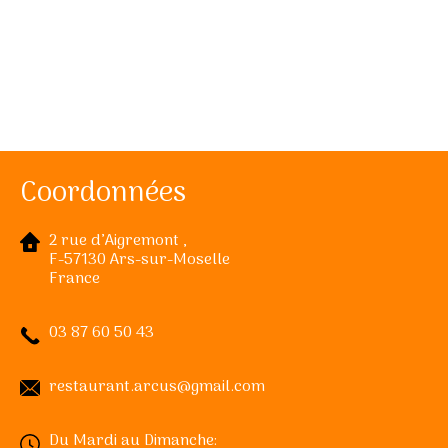
Coordonnées
2 rue d’Aigremont ,
F-57130 Ars-sur-Moselle
France
03 87 60 50 43
restaurant.arcus@gmail.com
Du Mardi au Dimanche: