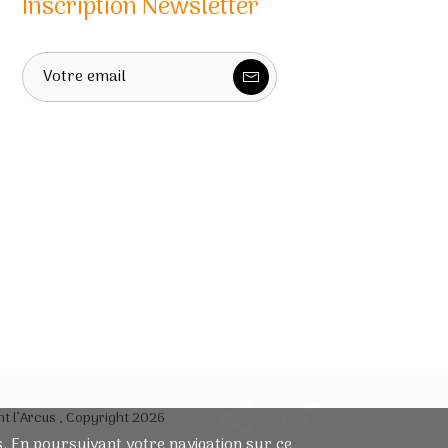
Inscription Newsletter
Envoyer
t l’Arcus , Copyright 2026
MARKETING & D
AT
A SERVICES
rs. En poursuivant votre navigation sur ce